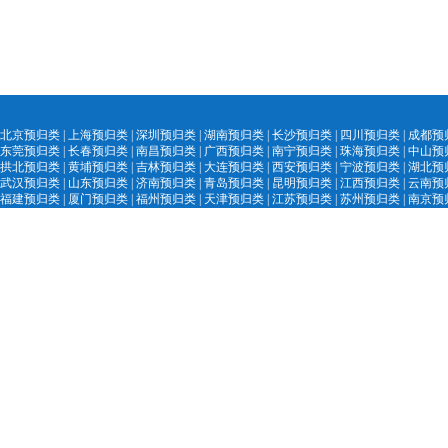
北京预归类
|
上海预归类
|
深圳预归类
|
湖南预归类
|
长沙预归类
|
四川预归类
|
成都预
东莞预归类
|
长春预归类
|
南昌预归类
|
广西预归类
|
南宁预归类
|
珠海预归类
|
中山预
拱北预归类
|
黄埔预归类
|
吉林预归类
|
大
连预归类
|
西安预归类
|
宁
波预归类
|
湖北预
武汉预归类
|
山
东预归类
|
济南预归
类
|
青
岛预归类
|
昆明预归类
|
江西预归类
|
云南预
福建预归类
|
厦门预归类
|
福州预归类
|
天津预归类
|
江苏预归类
|
苏州预归类
|
南京预
陕西预归类
|
汕头
预归类
|
黑
龙江预归类
|
中国外贸精英网
|
AEO认证服务网
|