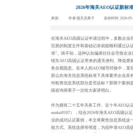
2026年海关AEO认证新
来源:
|
作者:
报关员果子
|
发布时间:
2026-05
在海关AEO高级认证申请过程中，多数企业
完善的制度文件和基础记录就能顺利通过认证
准”。殊不知，这种认知偏差往往会导致企
错失AEO高级认证带来的通关便利、降低查
务合规隐患。在本人的AEO辅导经验中，某
那么在海关信息系统标准下具体要求企业具
何检查信息系统部分是否达标？那两个案例是
级咨询师果子一次给大家讲明白。
作为拥有二十五年关务工作、近十年AEO认
sunkai0107），结合2026年海关AEO
业的成功认证案例，本文将聚焦信息系统这
核方式、系统选择等维度，为拟申请AEO高