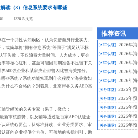
标准解读（8）信息系统要求有哪些
-01
|
1320
次浏览
|
推荐资讯
存在一个共性认知误区：认为凭借自身行业实力、
2026年
[AEO认证]
，或简单将“拥有信息系统”等同于“满足认证标
2026年
[AEO认证]
业认证失败，不仅浪费大量时间、人力成本，更会
2026年
验率等核心红利，甚至可能因前期准备不足留下关
[AEO认证]
世界500强企业和某家央企都曾因此被海关扣分。
2026年
[AEO认证]
有哪些系统？系统功能实现到什么程度？海关将如
2026年
[AEO认证]
为什么不合格的？别着急，北京岸谷关务AEO高
2026
[关务课堂]
2026
[关务课堂]
2026
[关务课堂]
证辅导经验的关务专家（果子，微信：
2026
[关务课堂]
高级认证最新审核趋势，以及辅导通过近百家AEO认证企
一认证核心要点，从标准解读、企业分类要求、审
2026
[关务课堂]
级认证的企业提供全方位、可落地的实操指引，助