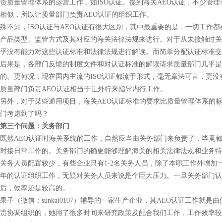
责质量管理体系的运营工作，如ISO认证。提到海关AEO认证，不少管理
相似，所以让质量部门负责AEO认证的组织工作。
殊不知，ISO认证与AEO认证有很大区别，其中最重要的是，一切工作
产品类型、监管方式及其对应的海关法律法规来进行。对于从未接触过关
乎没有能力对这些认证标准和法律法规进行解读。而简单分配认证标准交
后果是，各部门反馈的制度文件和对认证标准的解读请求质量部门几乎是
的。更何况，现在国内主流的ISO认证都流于形式，毫无章法可言，更没
质量部门负责AEO认证相当于让外行来指导内行工作。
另外，对于某些通用项目，海关AEO认证标准的要求比质量管理体系的
门考虑到了吗？
第三个问题：关务部门
既然AEO认证时海关系统的工作，自然应当由关务部门来负责了，毕竟
对接日常工作的。关务部门的确更能够理解海关的相关法律法规和业务特
关务人员配置较少，有些企业只有1-2名关务人员，除了本职工作外增加
年的认证组织工作，无疑对关务人员来说是个巨大压力。一旦关务部门认
后，效率还是较高的。
果子（微信：sunkai0107）辅导的一家生产企业，其AEO认证工作就是
责协调组织的，她用了很多时间来研究政策及配合我们工作，工作效率较