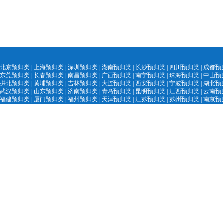
北京预归类
|
上海预归类
|
深圳预归类
|
湖南预归类
|
长沙预归类
|
四川预归类
|
成都预
东莞预归类
|
长春预归类
|
南昌预归类
|
广西预归类
|
南宁预归类
|
珠海预归类
|
中山预
拱北预归类
|
黄埔预归类
|
吉林预归类
|
大
连预归类
|
西安预归类
|
宁
波预归类
|
湖北预
武汉预归类
|
山
东预归类
|
济南预归
类
|
青
岛预归类
|
昆明预归类
|
江西预归类
|
云南预
福建预归类
|
厦门预归类
|
福州预归类
|
天津预归类
|
江苏预归类
|
苏州预归类
|
南京预
陕西预归类
|
汕头
预归类
|
黑
龙江预归类
|
中国外贸精英网
|
AEO认证服务网
|