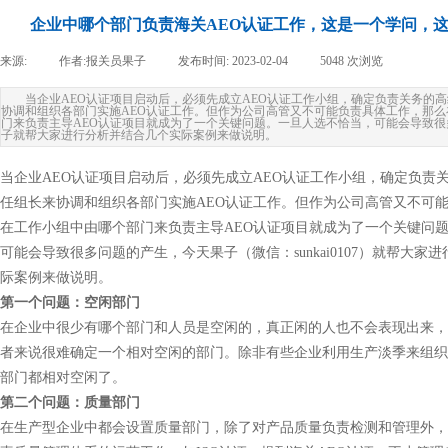
企业中哪个部门负责海关AEO认证工作，这是一个学问，
来源:
|
作者:
报关员果子
|
发布时间:
2023-02-04
|
5048
次浏览
|
当企业AEO认证项目启动后，必须先成立AEO认证工作小组，确定负责关务的
协调和组织各部门实施AEO认证工作。但作为公司高管又不可能负责具体工作，那
门来负责主导AEO认证项目就成为了一个关键问题。一旦人选不恰当，可能会导致
子就帮大家进行分析并结合几个实际案例来做说明。
当企业AEO认证项目启动后，必须先成立AEO认证工作小组，确定负责
任组长来协调和组织各部门实施AEO认证工作。但作为公司高管又不可
在工作小组中由哪个部门来负责主导AEO认证项目就成为了一个关键问
可能会导致很多问题的产生，今天果子（微信：sunkai0107）就帮大家
际案例来做说明。
第一个问题：空闲部门
在企业中很少有哪个部门和人员是空闲的，真正闲的人也不会表现出来，
者来说很难确定一个相对空闲的部门。除非有些企业利用生产淡季来组织
部门都相对空闲了。
第二个问题：质量部门
在生产型企业中都会设置质量部门，除了对产品质量负责检测和管理外，