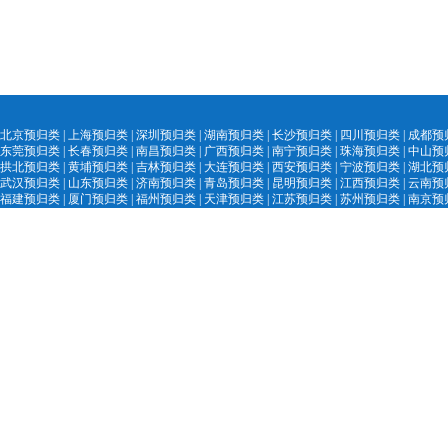
北京预归类
|
上海预归类
|
深圳预归类
|
湖南预归类
|
长沙预归类
|
四川预归类
|
成都预
东莞预归类
|
长春预归类
|
南昌预归类
|
广西预归类
|
南宁预归类
|
珠海预归类
|
中山预
拱北预归类
|
黄埔预归类
|
吉林预归类
|
大
连预归类
|
西安预归类
|
宁
波预归类
|
湖北预
武汉预归类
|
山
东预归类
|
济南预归
类
|
青
岛预归类
|
昆明预归类
|
江西预归类
|
云南预
福建预归类
|
厦门预归类
|
福州预归类
|
天津预归类
|
江苏预归类
|
苏州预归类
|
南京预
陕西预归类
|
汕头
预归类
|
黑
龙江预归类
|
中国外贸精英网
|
AEO认证服务网
|