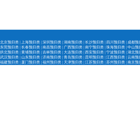
北京预归类
|
上海预归类
|
深圳预归类
|
湖南预归类
|
长沙预归类
|
四川预归类
|
成都预
东莞预归类
|
长春预归类
|
南昌预归类
|
广西预归类
|
南宁预归类
|
珠海预归类
|
中山预
拱北预归类
|
黄埔预归类
|
吉林预归类
|
大
连预归类
|
西安预归类
|
宁
波预归类
|
湖北预
武汉预归类
|
山
东预归类
|
济南预归
类
|
青
岛预归类
|
昆明预归类
|
江西预归类
|
云南预
福建预归类
|
厦门预归类
|
福州预归类
|
天津预归类
|
江苏预归类
|
苏州预归类
|
南京预
陕西预归类
|
汕头
预归类
|
黑
龙江预归类
|
中国外贸精英网
|
AEO认证服务网
|