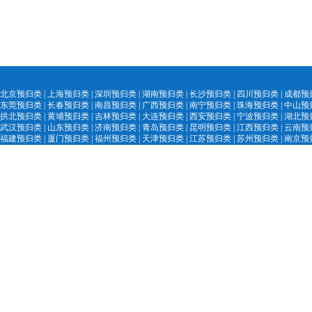
北京预归类
|
上海预归类
|
深圳预归类
|
湖南预归类
|
长沙预归类
|
四川预归类
|
成都预
东莞预归类
|
长春预归类
|
南昌预归类
|
广西预归类
|
南宁预归类
|
珠海预归类
|
中山预
拱北预归类
|
黄埔预归类
|
吉林预归类
|
大
连预归类
|
西安预归类
|
宁
波预归类
|
湖北预
武汉预归类
|
山
东预归类
|
济南预归
类
|
青
岛预归类
|
昆明预归类
|
江西预归类
|
云南预
福建预归类
|
厦门预归类
|
福州预归类
|
天津预归类
|
江苏预归类
|
苏州预归类
|
南京预
陕西预归类
|
汕头
预归类
|
黑
龙江预归类
|
中国外贸精英网
|
AEO认证服务网
|