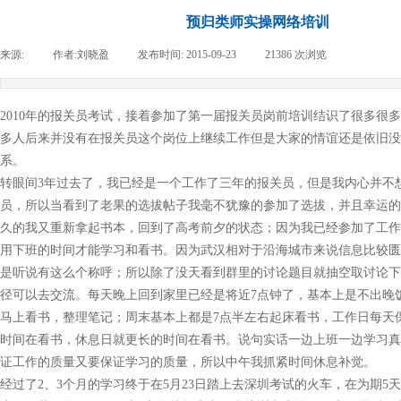
预归类师实操网络培训
来源:
|
作者:
刘晓盈
|
发布时间:
2015-09-23
|
21386
次浏览
|
2010
年的报关员考试，接着参加了第一届报关员岗前培训结识了很多很多
多人后来并没有在报关员这个岗位上继续工作但是大家的情谊还是依旧没
系。
转眼间3年过去了，我已经是一个工作了三年的报关员，但是我内心并不
员，所以当看到了老果的选拔帖子我毫不犹豫的参加了选拔，并且幸运的
久的我又重新拿起书本，回到了高考前夕的状态；因为我已经参加了工作
用下班的时间才能学习和看书。因为武汉相对于沿海城市来说信息比较匮
是听说有这么个称呼；所以除了没天看到群里的讨论题目就抽空取讨论下
径可以去交流。每天晚上回到家里已经是将近7点钟了，基本上是不出晚
马上看书，整理笔记；周末基本上都是7点半左右起床看书，工作日每天
时间在看书，休息日就更长的时间在看书。说句实话一边上班一边学习真
证工作的质量又要保证学习的质量，所以中午我抓紧时间休息补觉。
经过了2、3个月的学习终于在5月23日踏上去深圳考试的火车，在为期5