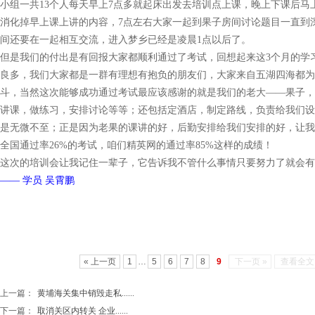
小组一共13个人每天早上7点多就起床出发去培训点上课，晚上下课后马
消化掉早上课上讲的内容，7点左右大家一起到果子房间讨论题目一直到
间还要在一起相互交流，进入梦乡已经是凌晨1点以后了。
但是我们的付出是有回报大家都顺利通过了考试，回想起来这3个月的学
良多，我们大家都是一群有理想有抱负的朋友们，大家来自五湖四海都为
斗，当然这次能够成功通过考试最应该感谢的就是我们的老大——果子，
讲课，做练习，安排讨论等等；还包括定酒店，制定路线，负责给我们设
是无微不至；正是因为老果的课讲的好，后勤安排给我们安排的好，让我
全国通过率26%的考试，咱们精英网的通过率85%这样的成绩！
这次的培训会让我记住一辈子，它告诉我不管什么事情只要努力了就会有
—— 学员 吴霄鹏
« 上一页
1
…
5
6
7
8
9
下一页 »
查看全文 
上一篇：
黄埔海关集中销毁走私......
下一篇：
取消关区内转关 企业......