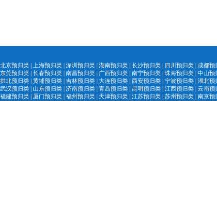
北京预归类
|
上海预归类
|
深圳预归类
|
湖南预归类
|
长沙预归类
|
四川预归类
|
成都预
东莞预归类
|
长春预归类
|
南昌预归类
|
广西预归类
|
南宁预归类
|
珠海预归类
|
中山预
拱北预归类
|
黄埔预归类
|
吉林预归类
|
大
连预归类
|
西安预归类
|
宁
波预归类
|
湖北预
武汉预归类
|
山
东预归类
|
济南预归
类
|
青
岛预归类
|
昆明预归类
|
江西预归类
|
云南预
福建预归类
|
厦门预归类
|
福州预归类
|
天津预归类
|
江苏预归类
|
苏州预归类
|
南京预
陕西预归类
|
汕头
预归类
|
黑
龙江预归类
|
中国外贸精英网
|
AEO认证服务网
|