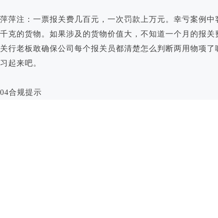
萍萍注：一票报关费几百元，一次罚款上万元。幸亏案例中客
千克的货物。如果涉及的货物价值大，不知道一个月的报关
关行老板敢确保公司每个报关员都清楚怎么判断两用物项了
习起来吧。
04合规提示
« 上一页
1
2
3
4
下一页 »
查看全文 »
上一篇：
海关AEO认证通关要......
下一篇：
报关单中“货样广告品......